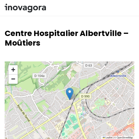
Panneau de gestion des traceurs
Inovagora
Centre Hospitalier Albertville –
Moûtiers
+
−
Leaflet
|
©
OpenStreetMap