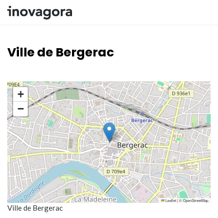
Panneau de gestion des traceurs
Inovagora
Ville de Bergerac
+
−
Leaflet
|
©
OpenStreetMap
Ville de Bergerac